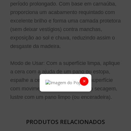
período prolongado. Com base em carnaúba,
proporciona um acabamento requintado com
excelente brilho e forma uma camada protetora
(sem deixar vestígios) contra manchas,
exposição ao sol e chuva, reduzindo assim o
desgaste da madeira.
Modo de Usar: Com a superfície limpa, aplique
a cera com a ajuda de um pano ou estopa,
espalhe a cera uniformemente na superfície
×
com movimentos circulares. Após a secagem,
lustre com um pano limpo (ou enceradeira).
PRODUTOS RELACIONADOS